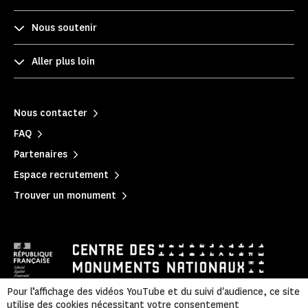
Nous soutenir
Aller plus loin
Nous contacter
FAQ
Partenaires
Espace recrutement
Trouver un monument
Pour l’affichage des vidéos YouTube et du suivi d'audience, ce site
utilise des cookies nécessitant votre consentement
Mentions légales
|
Politique de confidentialité
|