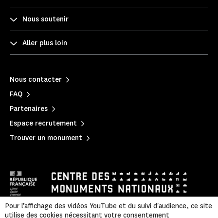
Nous soutenir
Aller plus loin
Nous contacter
FAQ
Partenaires
Espace recrutement
Trouver un monument
Pour l’affichage des vidéos YouTube et du suivi d'audience, ce site
utilise des cookies nécessitant votre consentement
Mentions légales
|
Politique de confidentialité
|