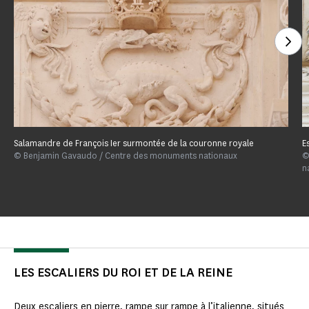
Voi
Salamandre de François Ier surmontée de la couronne royale
E
© Benjamin Gavaudo / Centre des monuments nationaux
©
n
LES ESCALIERS DU ROI ET DE LA REINE
Deux escaliers en pierre, rampe sur rampe à l’italienne, situés