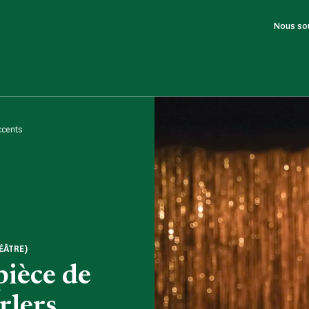
Nous so
ccents
ÉÂTRE)
pièce de
rlers