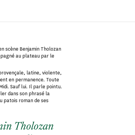
 en scène Benjamin Tholozan
ompagné au plateau par le
provençale, latine, violente,
mêlent en permanence. Toute
di. Sauf lui. Il parle pointu.
eler dans son phrasé la
du patois roman de ses
min Tholozan