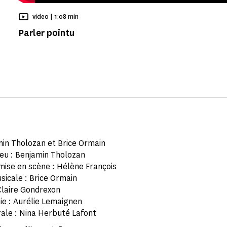
Temps de Lecture
video |
1:08 min
Parler pointu
in Tholozan et Brice Ormain
jeu : Benjamin Tholozan
 mise en scène : Hélène François
sicale : Brice Ormain
Claire Gondrexon
e : Aurélie Lemaignen
ale : Nina Herbuté Lafont