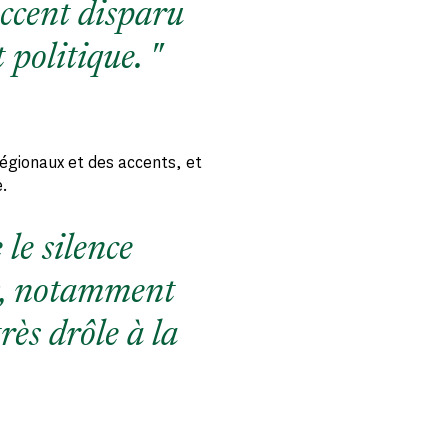
ccent disparu
t politique.
égionaux et des accents, et
e.
le silence
x, notamment
très drôle à la