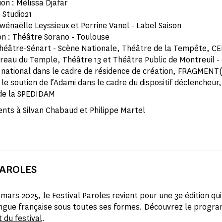
on : Mélissa Djafar
 Studio21
Gwénaëlle Leyssieux et Perrine Vanel - Label Saison
n : Théâtre Sorano - Toulouse
Théâtre-Sénart - Scène Nationale, Théâtre de la Tempête, 
rreau du Temple, Théâtre 13 et Théâtre Public de Montreuil -
national dans le cadre de résidence de création, FRAGMENT(
le soutien de l’Adami dans le cadre du dispositif déclencheur,
 de la SPEDIDAM
ts à Silvan Chabaud et Philippe Martel
PAROLES
mars 2025, le Festival Paroles revient pour une 3e édition qu
angue française sous toutes ses formes. Découvrez le progr
t du festival
.