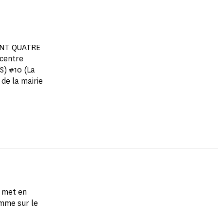
CENT QUATRE
 centre
S) #10 (La
 de la mairie
i met en
amme sur le