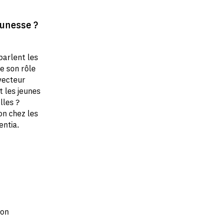
eunesse ?
parlent les
le son rôle
 vecteur
 les jeunes
lles ?
on chez les
entia.
ion