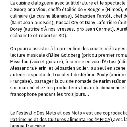
La cuisine dialoguera avec la littérature et le spectac
à
Georgiana Viou
, cheffe étoilée de « Rouge » (Nîmes),
culinaire (La cuisine libanaise),
Sébastien Tantôt
, chef d
(Saint-Jean-aux-Bois),
Pascal Ory
et
Dany Laferrière
(aut
Dorey
(autrice d’À nos ivresses, prix Jean Carmet),
Aurél
scénariste et reporter BD).
On pourra assister à la projection des courts métrages
lecture musicale d’
Elise Goldberg
(prix du premier roma
Missirlou
(voix et guitare), à la mise en voix d’Artusi (édi
Alessandra Pierini
et
Sébastien Solier
, au seul en scène
auteurs » spectacle truculent de
Jérôme Pouly
(ancien 
Française), partager la cuisine nomade de
Karim Haïdar
son marché chez les producteurs locaux le dimanche et
francophone pendant les trois jours…
Le Festival « Des Mets et des Mots » est une coproducti
Patrimoine et des Cultures alimentaires (MFPCA)
avec l
langue française.