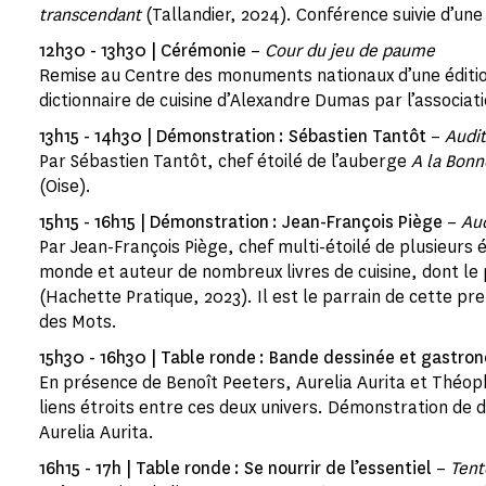
transcendant
(Tallandier, 2024). Conférence suivie d’un
12h30 - 13h30 | Cérémonie
–
Cour du jeu de paume
Remise au Centre des monuments nationaux d’une éditio
dictionnaire de cuisine d’Alexandre Dumas par l’associa
13h15 - 14h30 | Démonstration : Sébastien Tantôt
–
Audi
Par Sébastien Tantôt, chef étoilé de l’auberge
A la Bonn
(Oise).
15h15 - 16h15 | Démonstration : Jean-François Piège
–
Au
Par Jean-François Piège, chef multi-étoilé de plusieurs
monde et auteur de nombreux livres de cuisine, dont le
(Hachette Pratique, 2023). Il est le parrain de cette pr
des Mots.
15h30 - 16h30 | Table ronde : Bande dessinée et gastro
En présence de Benoît Peeters, Aurelia Aurita et Théoph
liens étroits entre ces deux univers. Démonstration de de
Aurelia Aurita.
16h15 - 17h | Table ronde : Se nourrir de l’essentiel
–
Tent