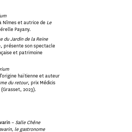
ium
 Nîmes et autrice de
Le
térelle Payany.
e du Jardin de la Reine
e, présente son spectacle
çaise et patrimoine
rium
d’origine haïtienne et auteur
gme du retour
, prix Médicis
(Grasset, 2023).
varin
–
Salle Chêne
Savarin, le gastronome