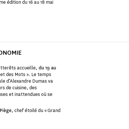
me édition du 16 au 18 mai
RONOMIE
otterêts accueille,
du 19 au
s et des Mots ». Le temps
atale d’Alexandre Dumas va
rs de cuisine, des
es et inattendues où se
 Piège
, chef étoilé du « Grand