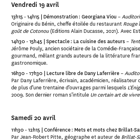
Vendredi 19 avril
13h15 - 14h15 | Démonstration : Georgiana Viou
–
Auditor
Originaire du Bénin, cheffe étoilée du restaurant
Rouge
à
goût de Cotonou
(Editions Alain Ducasse, 2021). Avec Es
14h30 - 15h45 | Spectacle : La cuisine des auteurs
–
Tent
Jérôme Pouly, ancien sociétaire de la Comédie-Français
gourmand, mêlant grands auteurs de la littérature fran
gastronomique.
16h30 - 17h30 | Lecture libre de Dany Laferrière
–
Audito
Par Dany Laferrière, écrivain, académicien, réalisateur 
de plus d’une trentaine d’ouvrages parmi lesquels
L'Éni
2009. Son dernier roman s’intitule
Un certain art de vivre
Samedi 20 avril
11h30 - 12h15 | Conférence : Mets et mots chez Brillat-Sa
Par Jean-Robert Pitte, géographe et auteur de
Brillat-