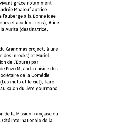
le vivant grâce notamment
Andrée Maalouf
autrice
e l’auberge à la Bonne idée
eurs et académiciens),
Alice
ia Aurita
(dessinatrice,
 du
Grandmas project
, à une
n des Inrocks) et
Muriel
tion de l’Epure) par
 de
Enzo M
, à « la cuisine des
sociétaire de la Comédie
(Les mots et le ciel), faire
 au Salon du livre gourmand
on de la
Mission française du
a Cité internationale de la