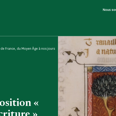
Nous so
le de France, du Moyen Âge à nos jours
osition «
criture »