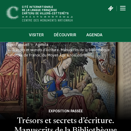
Panneau de gestion des cookies
|
CITÉ INTERNATIONALE
DE LA LANGUE FRANÇAISE
CHÂTEAU DE VILLERS-COTTERÊTS
VISITER
DÉCOUVRIR
AGENDA
Page d'accueil
Agenda
Trésors et secrets d’écriture. Manuscrits de la Bibliothèque
nationale de France, du Moyen Âge à nos jours
EXPOSITION PASSÉE
Trésors et secrets d’écriture.
Manuscrits de la Bibliothèque