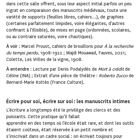
dans cette salle offrent, sous leur aspect initial parfois un peu
ingrat en comparaison des manuscrits médiévaux, toute une
variété de supports (feuilles libres, cahiers…), de graphies
(certaines parfaitement limpides, voire élégantes, d’autres
confinant à l’illisible), de mises en page (ordonnées, scolaires,
ou au contraire saturées, voire chaotiques).
À voir :
Marcel Proust, cahiers de brouillons pour
À la recherche
du temps perdu,
1908-1922 ; Wajdi Mouawad, Fauves, 2021;
Colette, Les Vrilles de la vigne, 1908.
À entendre :
Lecture par Denis Podalydès de
Mort à crédit
de
Céline (INA) ; Extrait d’une pièce de théâtre :
Roberto Zucco
de
Bernard-Marie Koltès (France Culture).
Écrire pour soi, écrire sur soi : les manuscrits intimes
L’écriture a longtemps été le privilège des clercs et des
puissants. Cette pratique qu’il fallait
apprendre en des temps où l’école était rare, et dont les outils
étaient coûteux, était réservée à un petit nombre et
s’inscrivait dans un cadre social : on écrivait toujours pour