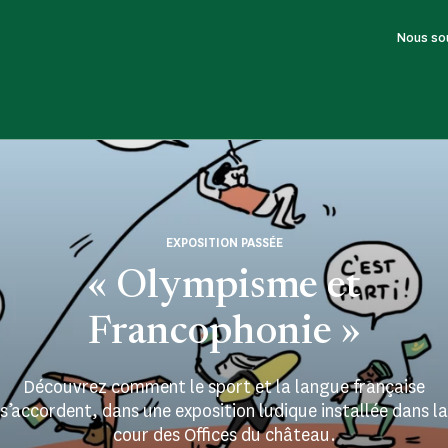
Nous so
EXPOSITION PASSÉE
« Olympisme et
Francophonie »
Découvrez comment le sport et la langue française
s’accordent, dans une exposition ludique installée dans la
cour des Offices du château.