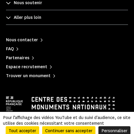
Nous soutenir
Aller plus loin
Nous contacter
FAQ
Partenaires
Espace recrutement
Trouver un monument
Pour l’affichage des vidéos YouTube et du suivi d'audience, ce site
utilise des cookies nécessitant votre consentement
Mentions légales
|
Politique de confidentialité
|
Informations légales et administratives
|
Accessibilité
|
Plan du site
Tout accepter
Continuer sans accepter
Personnaliser