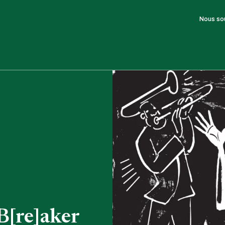
Nous so
B[re]aker