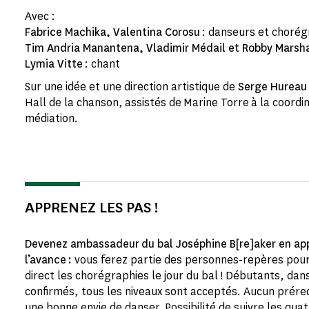
Avec :
Fabrice Machika, Valentina Corosu
: danseurs et choré
Tim Andria Manantena, Vladimir Médail et Robby Marsh
Lymia Vitte
: chant
Sur une idée et une direction artistique de
Serge Hureau 
Hall de la chanson, assistés de Marine Torre à la coordin
médiation.
APPRENEZ LES PAS !
Devenez ambassadeur du bal Joséphine B[re]aker en ap
l’avance :
vous ferez partie des personnes-repères pour 
direct les chorégraphies le jour du bal ! Débutants, dan
confirmés, tous les niveaux sont acceptés. Aucun prére
une bonne envie de danser. Possibilité de suivre les quat