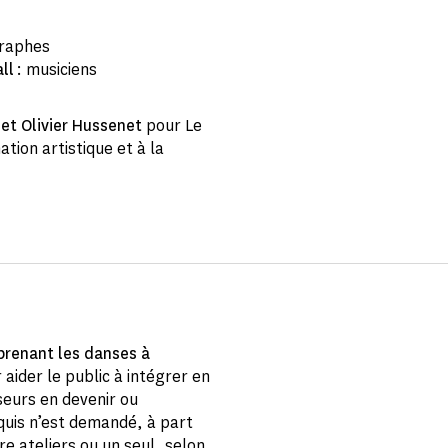
graphes
all
: musiciens
et Olivier Hussenet
pour Le
ation artistique et à la
prenant les danses à
aider le public à intégrer en
seurs en devenir ou
quis n’est demandé, à part
re ateliers ou un seul, selon