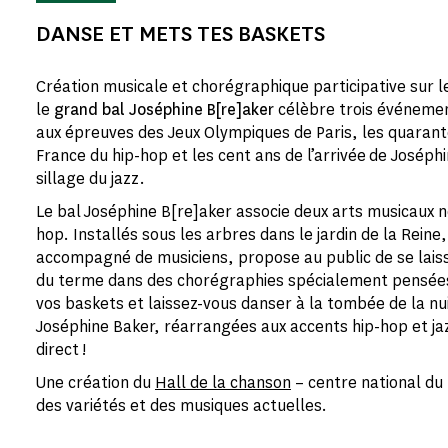
DANSE ET METS TES BASKETS
Création musicale et chorégraphique participative sur 
le
grand bal Joséphine B[re]aker
célèbre trois événemen
aux épreuves des Jeux Olympiques de Paris, les quarante
France du hip-hop et les cent ans de l’arrivée de Joséph
sillage du jazz.
Le bal Joséphine B[re]aker associe deux arts musicaux nés
hop. Installés sous les arbres dans le jardin de la Rein
accompagné de musiciens, propose au public de se lais
du terme dans des chorégraphies spécialement pensées
vos baskets et laissez-vous danser à la tombée de la nu
Joséphine Baker, réarrangées aux accents hip-hop et ja
direct !
Une création du
Hall de la chanson
– centre national du
des variétés et des musiques actuelles.