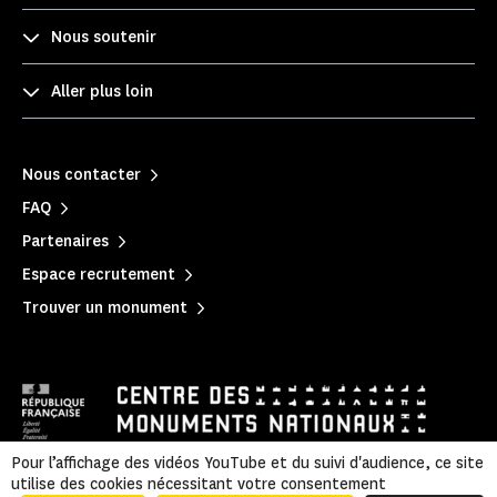
Nous soutenir
Aller plus loin
Nous contacter
FAQ
Partenaires
Espace recrutement
Trouver un monument
Pour l’affichage des vidéos YouTube et du suivi d'audience, ce site
utilise des cookies nécessitant votre consentement
Mentions légales
|
Politique de confidentialité
|