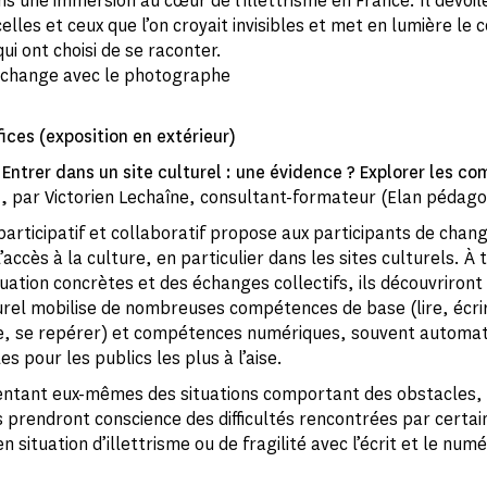
ns une immersion au cœur de l'illettrisme en France. Il dévoil
elles et ceux que l’on croyait invisibles et met en lumière le
ui ont choisi de se raconter.
 échange avec le photographe
ices (exposition en extérieur)
 Entrer dans un site culturel : une évidence ? Explorer les c
,
par Victorien Lechaîne, consultant-formateur (Elan pédago
participatif et collaboratif propose aux participants de chan
’accès à la culture, en particulier dans les sites culturels. À 
uation concrètes et des échanges collectifs, ils découvriront 
turel mobilise de nombreuses compétences de base (lire, écri
, se repérer) et compétences numériques, souvent automat
les pour les publics les plus à l’aise.
ntant eux-mêmes des situations comportant des obstacles, 
s prendront conscience des difficultés rencontrées par certai
 situation d’illettrisme ou de fragilité avec l’écrit et le numé