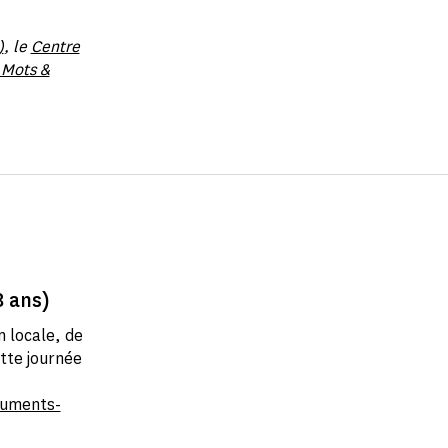
)
, le
Centre
 Mots &
8 ans)
n locale, de
tte journée
numents-