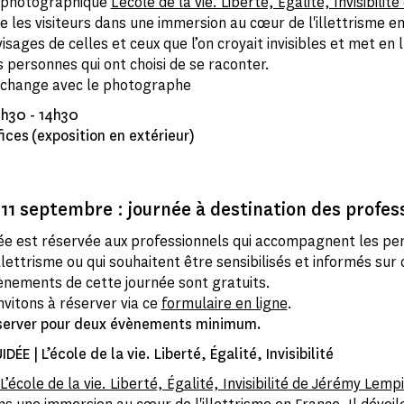
n photographique
L’école de la vie. Liberté, Égalité, Invisibilit
te les visiteurs dans une immersion au cœur de l'illettrisme en
visages de celles et ceux que l’on croyait invisibles et met en 
 personnes qui ont choisi de se raconter.
 échange avec le photographe
13h30 - 14h30
ices (exposition en extérieur)
11 septembre : journée à destination des profes
ée est réservée aux professionnels qui accompagnent les pe
illettrisme ou qui souhaitent être sensibilisés et informés sur
ènements de cette journée sont gratuits.
nvitons à réserver via ce
formulaire en ligne
.
éserver pour deux évènements minimum.
DÉE | L’école de la vie. Liberté, Égalité, Invisibilité
L’école de la vie. Liberté, Égalité, Invisibilité
de Jérémy Lemp