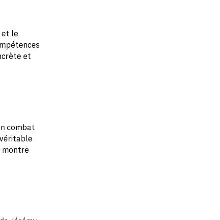
et le
 compétences
ncrète et
son combat
 véritable
et montre