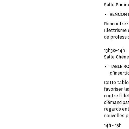
Salle Pomm
RENCONTR
Rencontrez 
Illettrisme
de professio
13h30-14h
Salle Chêne
TABLE RO
d’inserti
Cette table
favoriser l
contre l'ill
d’émancipat
regards ent
nouvelles pe
14h - 15h