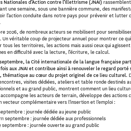
s Nationales d’Action contre l’Illettrisme (JNAI)
rassemblent
nt une semaine, sous une bannière commune, des manifesta
oir l’action conduite dans notre pays pour prévenir et lutter 
.
e 2026, de nombreux acteurs se mobilisent pour sensibiliser 
. Un véritable coup de projecteur annuel pour montrer ce qu
r tous les territoires, les actions mais aussi ceux qui agissen
s en difficulté avec la lecture, l’écriture, le calcul.
 septembre, la Cité internationale de la langue française part
fois aux JNAI et contribue ainsi à renouveler le regard porté 
e, thématique au cœur du projet originel de ce lieu culturel.
D
encontres, visites dédiées, ateliers et table ronde destinés a
ionnels et au grand public, montrent comment un lieu cultur
, accompagne les acteurs de terrain, développe des actions 
n vecteur complémentaire vers l'insertion et l'emploi :
septembre : journée dédiée au jeune public
 11 septembre : journée dédiée aux professionnels
2 septembre : journée ouverte au grand public