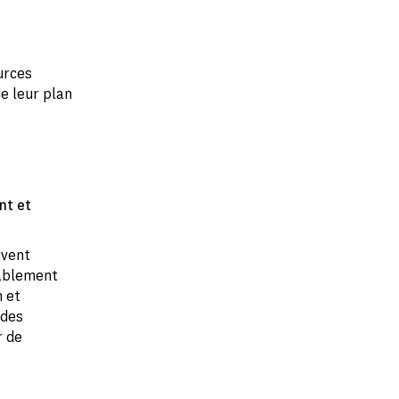
urces
e leur plan
nt et
uvent
rablement
n et
 des
r de