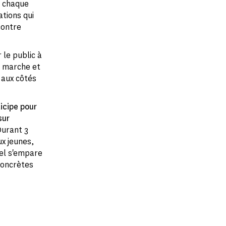
 chaque
tions qui
contre
le public à
i marche et
t aux côtés
icipe pour
sur
urant 3
ux jeunes,
el s'empare
concrètes