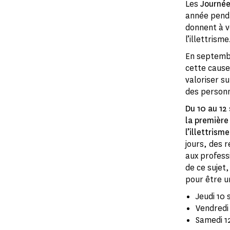
Les
Journée
année penda
donnent à v
l’illettrisme
En septembr
cette cause
valoriser su
des personne
Du 10 au 12
la première 
l’illettrism
jours, des r
aux profess
de ce sujet
pour être u
Jeudi 10 
Vendredi
Samedi 1