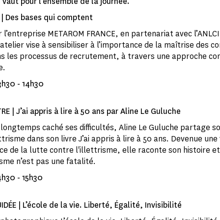
n vaut pour l'ensemble de la journée.
 | Des bases qui comptent
 l’entreprise METAROM FRANCE, en partenariat avec l’ANLCI 
atelier vise à sensibiliser à l’importance de la maîtrise des
s les processus de recrutement, à travers une approche co
e.
13h30 - 14h30
 | J’ai appris à lire à 50 ans par Aline Le Guluche
 longtemps caché ses difficultés, Aline Le Guluche partage 
ettrisme dans son livre J’ai appris à lire à 50 ans. Devenue une
 de la lutte contre l'illettrisme, elle raconte son histoire 
risme n’est pas une fatalité.
14h30 - 15h30
e
DÉE | L’école de la vie. Liberté, Égalité, Invisibilité