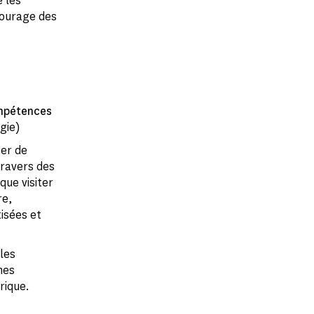
e les
 courage des
ompétences
gie)
ger de
travers des
que visiter
re,
isées et
les
nes
rique.