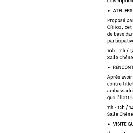
L'inscriptio
ATELIERS
Proposé par
CRII02, cet 
de base dan
participativ
10h - 11h / 
Salle Chêne
RENCONTRE
Après avoir
contre l'ill
ambassadrice
que l'illett
11h - 12h / 
Salle Chên
VISITE GUI