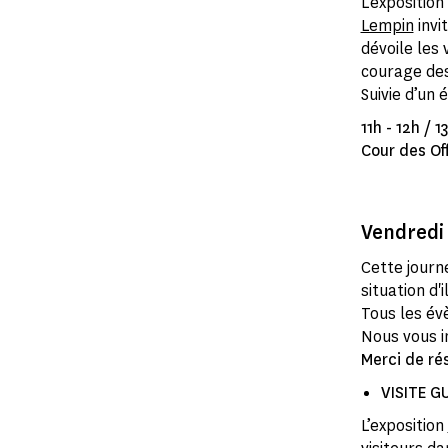
L’expositio
Lempin
invi
dévoile les 
courage des
Suivie d’un
11h - 12h / 
Cour des Off
Vendredi 
Cette journ
situation d'
Tous les év
Nous vous i
Merci de r
VISITE GUI
L’exposition