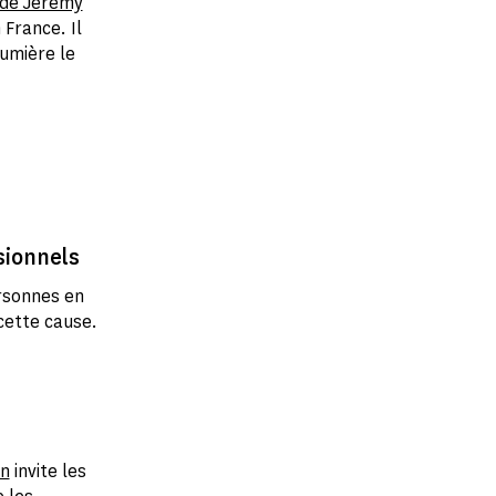
é de Jérémy
 France. Il
lumière le
sionnels
rsonnes en
 cette cause.
in
invite les