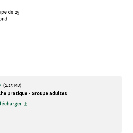
upe de 25
cond
(2,25 MB)
F
che pratique - Groupe adultes
lécharger