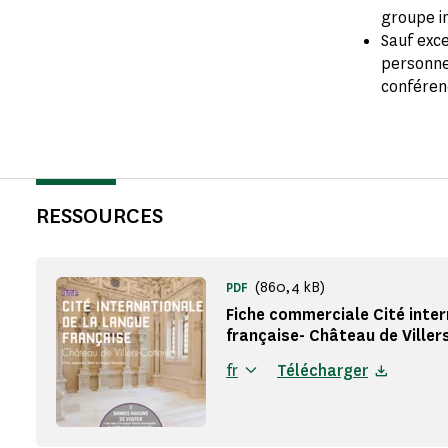
groupe in
Sauf exce
personne
conférenc
RESSOURCES
(860,4 kB)
PDF
Fiche commerciale Cité inter
française- Château de Viller
fr
Télécharger