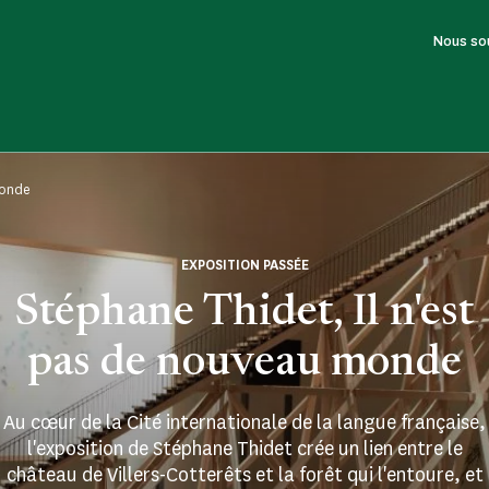
Nous so
monde
EXPOSITION PASSÉE
Stéphane Thidet, Il n'est
pas de nouveau monde
Au cœur de la Cité internationale de la langue française,
l'exposition de Stéphane Thidet crée un lien entre le
château de Villers-Cotterêts et la forêt qui l'entoure, et