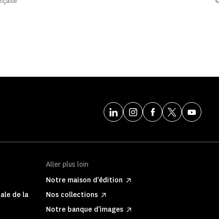
ançaise
©
Aller plus loin
Notre maison d'édition
ale de la
Nos collections
Notre banque d'images