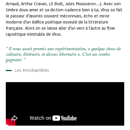
Arnaud, Arthur Cravan, Lil Boël, Jules Mousseron…). Avec son
timbre doux-amer et sa diction-cadence bien à lui, Vîrus se fait
le passeur d’œuvres souvent méconnues, écho et miroir
moderne d’un édifice poétique esseulé de la littérature
française. Alors on se laisse aller d’un vers à l’autre au flow
rapoétique inimitable de Vîrus.
Il nous avait promis une expérimentation, « quelque chose de
solitaire, littéraire, et disons libertaire ». C’est un combo
gagnant.
Les Inrockuptibles