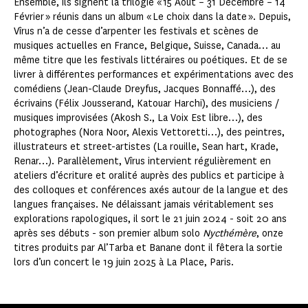
Ensemble, ils signent la trilogie « 15 Août – 31 Décembre – 14
Février » réunis dans un album « Le choix dans la date ». Depuis,
Vîrus n’a de cesse d’arpenter les festivals et scènes de
musiques actuelles en France, Belgique, Suisse, Canada… au
même titre que les festivals littéraires ou poétiques. Et de se
livrer à différentes performances et expérimentations avec des
comédiens (Jean-Claude Dreyfus, Jacques Bonnaffé…), des
écrivains (Félix Jousserand, Katouar Harchi), des musiciens /
musiques improvisées (Akosh S., La Voix Est libre…), des
photographes (Nora Noor, Alexis Vettoretti…), des peintres,
illustrateurs et street-artistes (La rouille, Sean hart, Krade,
Renar…). Parallèlement, Vîrus intervient régulièrement en
ateliers d’écriture et oralité auprès des publics et participe à
des colloques et conférences axés autour de la langue et des
langues françaises. Ne délaissant jamais véritablement ses
explorations rapologiques, il sort le 21 juin 2024 - soit 20 ans
après ses débuts - son premier album solo
Nycthémère
, onze
titres produits par Al’Tarba et Banane dont il fêtera la sortie
lors d’un concert le 19 juin 2025 à La Place, Paris.