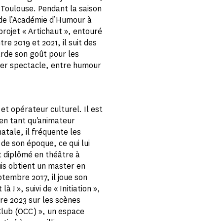
e Toulouse. Pendant la saison
de l’Académie d’Humour à
projet « Artichaut », entouré
re 2019 et 2021, il suit des
arde son goût pour les
ier spectacle, entre humour
et opérateur culturel. Il est
, en tant qu'animateur
atale, il fréquente les
 de son époque, ce qui lui
st diplômé en théâtre à
uis obtient un master en
ptembre 2017, il joue son
! », suivi de « Initiation »,
bre 2023 sur les scènes
Club (OCC) », un espace