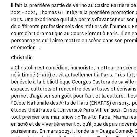
il fait la première partie de Vérino au Casino Barrière d
2021 - 2022, Thomas GT intègre la première promotion 
Paris. Une expérience qui lui a permis d’avancer sur son 
de différents professionnels des métiers de l’humour. Ent
cours d’art dramatique au Cours Florent à Paris. Il en g
personnages qu’il aime mettre en scène dans son prem
et émotion. »
Christolin
« Christolin est comédien, humoriste, metteur en scène 
né à Limbé (Haïti) et vit actuellement à Paris. Très tôt
bénévole à la bibliothèque Georges Castera de sa ville n
espaces culturels et rencontre des artistes et écrivains
permet d’aiguiser son goût pour l’art et la culture. Il e
l’École Nationale des Arts de Haïti (ENARTS) en 2015, p
études théâtrales à l’Université Paris VIII en 2021. En se
tout premier one man show : « Tais-toi Papa, Maman est là 
en 2018 et de « Vertièrement », qu'il joue depuis novem
parisiennes. En mars 2023, il fonde le « Ouaga Comedy 