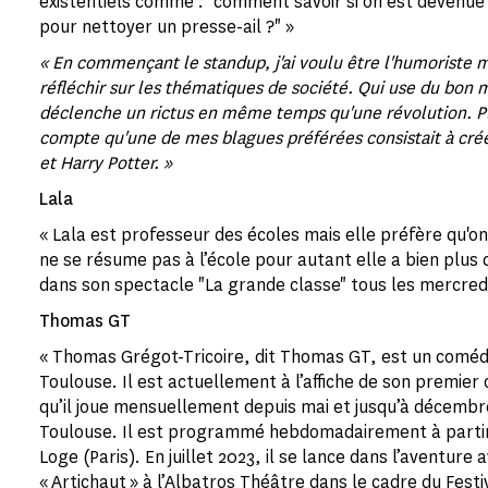
existentiels comme : "comment savoir si on est devenue
pour nettoyer un presse-ail ?" »
« En commençant le standup, j'ai voulu être l'humoriste 
réfléchir sur les thématiques de société. Qui use du bon m
déclenche un rictus en même temps qu'une révolution. Pui
compte qu'une de mes blagues préférées consistait à cré
et Harry Potter. »
Lala
« Lala est professeur des écoles mais elle préfère qu'on 
ne se résume pas à l’école pour autant elle a bien plus 
dans son spectacle "La grande classe" tous les mercredis
Thomas GT
« Thomas Grégot-Tricoire, dit Thomas GT, est un coméd
Toulouse. Il est actuellement à l’affiche de son premier
qu’il joue mensuellement depuis mai et jusqu’à décembr
Toulouse. Il est programmé hebdomadairement à partir 
Loge (Paris). En juillet 2023, il se lance dans l’aventure 
« Artichaut » à l’Albatros Théâtre dans le cadre du Festiv