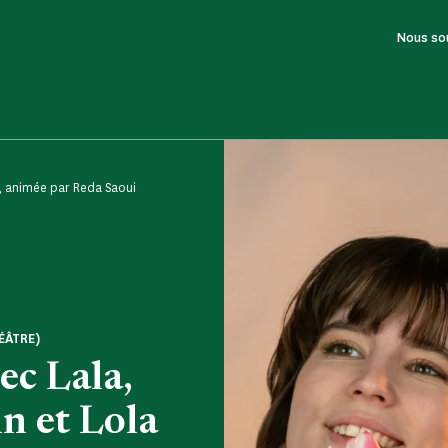
Nous so
e, animée par Reda Saoui
ÉÂTRE)
ec Lala,
n et Lola