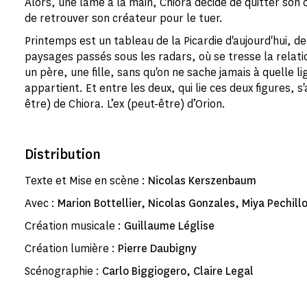
Alors, une lame à la main, Chiora décide de quitter son 
de retrouver son créateur pour le tuer.
Printemps est un tableau de la Picardie d'aujourd'hui, de
paysages passés sous les radars, où se tresse la relati
un père, une fille, sans qu'on ne sache jamais à quelle l
appartient. Et entre les deux, qui lie ces deux figures, 
être) de Chiora. L’ex (peut-être) d’Orion.
Distribution
Texte et Mise en scène :
Nicolas Kerszenbaum
Avec :
Marion Bottellier, Nicolas Gonzales, Miya Pechill
Création musicale :
Guillaume Léglise
Création lumière :
Pierre Daubigny
Scénographie :
Carlo Biggiogero, Claire Legal