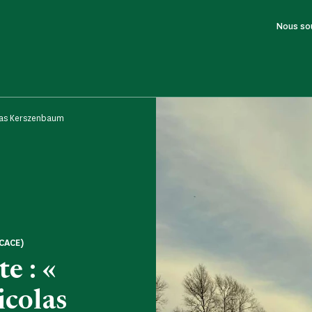
Nous so
olas Kerszenbaum
CACE)
e : «
icolas