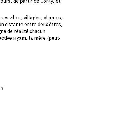
cours, de partir de Conty, et
 ses villes, villages, champs,
on distante entre deux êtres,
igne de réalité chacun
s'active Hyam, la mère (peut-
on