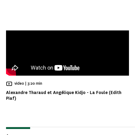
Temps de Lecture
video |
3:20 min
Alexandre Tharaud et Angélique Kidjo - La Foule (Edith
Piaf)