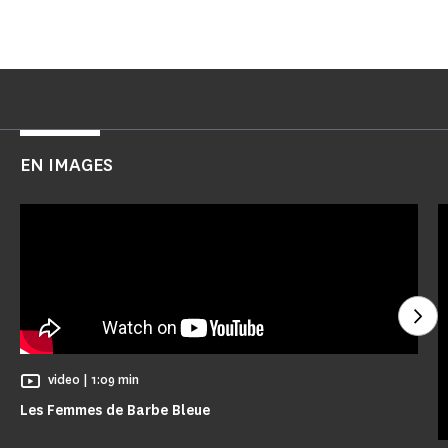
EN IMAGES
Voi
Temps de Lecture
video |
1:09 min
Les Femmes de Barbe Bleue