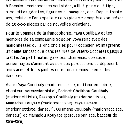
à Bamako
: marionnettes sculptées, à fil, à gaine ou à tige,
silhouettes géantes, figurines ou masques, etc. Depuis trente
ans, celui que l’on appelle « Le Magicien » complète son trésor
de 25 000 pièces par de nouvelles créations.
Pour le Sommet de la francophonie, Yaya Coulibaly et les
membres de sa compagnie Sogolon voyagent avec des
marionnette
s qu’ils ont choisies pour l’occasion et imaginent
un défilé fantastique dans les rues de Villers-Cotterêts jusqu’à
la Cité. Au petit matin, gazelles, chameaux, oiseaux et
personnages s’animent au son des percussions et déploient
leurs ailes et leurs jambes en écho aux mouvements des
danseurs.
Avec :
Yaya Coulibaly
(marionnettiste, metteur en scène,
chanteur, percussionniste),
Facinet Cheikhou Coulibaly
(marionnettiste),
Fassogo Coulibaly
(marionnettiste),
Mamadou Kouyate
(marionnettiste),
Yaya Camara
(marionnettiste, danseur),
Ousmane Coulibaly
(marionnettiste,
danseur) et
Mamadou Kouyaté
(percussionniste, batteur de
tam-tam).