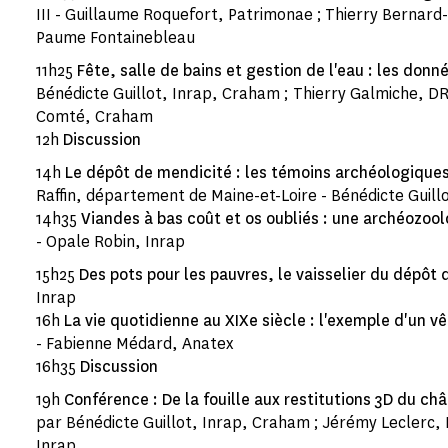
III - Guillaume Roquefort, Patrimonae ; Thierry Bernar
Paume Fontainebleau
11h25
Fête, salle de bains et gestion de l'eau : les don
Bénédicte Guillot, Inrap, Craham ; Thierry Galmiche, 
Comté, Craham
12h
Discussion
14h
Le dépôt de mendicité : les témoins archéologiques
Raffin, département de Maine-et-Loire - Bénédicte Guill
14h35
Viandes à bas coût et os oubliés : une archéozoo
- Opale Robin, Inrap
15h25
Des pots pour les pauvres, le vaisselier du dépôt
Inrap
16h
La vie quotidienne au XIXe siècle : l'exemple d'un v
- Fabienne Médard, Anatex
16h35
Discussion
19h
Conférence : De la fouille aux restitutions 3D du ch
par Bénédicte Guillot, Inrap, Craham ; Jérémy Leclerc, 
Inrap