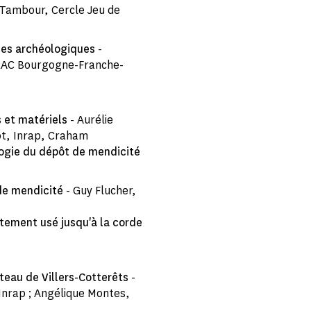
d-Tambour, Cercle Jeu de
nées archéologiques
-
DRAC Bourgogne-Franche-
 et matériels
- Aurélie
ot, Inrap, Craham
logie du dépôt de mendicité
 de mendicité
- Guy Flucher,
êtement usé jusqu'à la corde
âteau de Villers-Cotterêts
-
Inrap ; Angélique Montes,