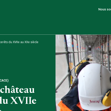
Nous so
erêts du XVIIe au XXe siècle
CACE)
 château
 du XVIIe