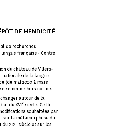
ÉPÔT DE MENDICITÉ
onal de recherches
a langue française - Centre
on du château de Villers-
ernationale de la langue
fice (de mai 2020 à mars
e ce chantier hors norme.
échanger autour de la
e
but du XVI
siècle. Cette
modifications souhaitées par
e, sur la métamorphose du
e
t du XIX
siècle et sur les