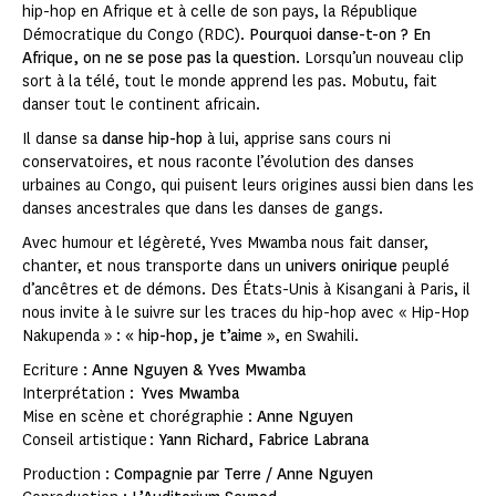
hip-hop en Afrique et à celle de son pays, la République
Démocratique du Congo (RDC).
Pourquoi danse-t-on ? En
Afrique, on ne se pose pas la question.
Lorsqu’un nouveau clip
sort à la télé, tout le monde apprend les pas. Mobutu, fait
danser tout le continent africain.
Il danse sa
danse hip-hop
à lui, apprise sans cours ni
conservatoires, et nous raconte l’évolution des danses
urbaines au Congo, qui puisent leurs origines aussi bien dans les
danses ancestrales que dans les danses de gangs.
Avec humour et légèreté, Yves Mwamba nous fait danser,
chanter, et nous transporte dans un
univers onirique
peuplé
d’ancêtres et de démons. Des États-Unis à Kisangani à Paris, il
nous invite à le suivre sur les traces du hip-hop avec « Hip-Hop
Nakupenda » :
« hip-hop, je t’aime »
, en Swahili.
Ecriture :
Anne Nguyen & Yves Mwamba
Interprétation :
Yves Mwamba
Mise en scène et chorégraphie :
Anne Nguyen
Conseil artistique :
Yann Richard, Fabrice Labrana
Production :
Compagnie par Terre / Anne Nguyen