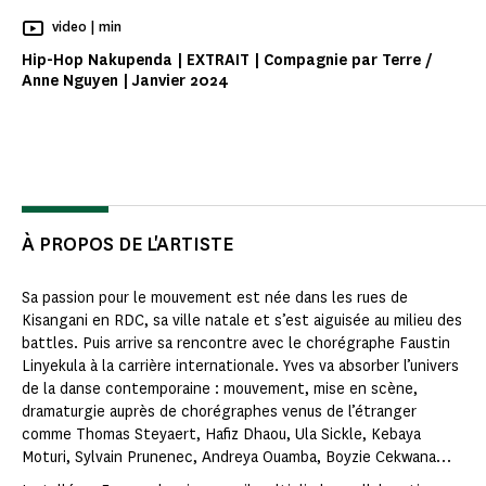
Temps de Lecture
video |
min
Hip-Hop Nakupenda | EXTRAIT | Compagnie par Terre /
Anne Nguyen | Janvier 2024
À PROPOS DE L'ARTISTE
Sa passion pour le mouvement est née dans les rues de
Kisangani en RDC, sa ville natale et s’est aiguisée au milieu des
battles. Puis arrive sa rencontre avec le chorégraphe Faustin
Linyekula à la carrière internationale. Yves va absorber l’univers
de la danse contemporaine : mouvement, mise en scène,
dramaturgie auprès de chorégraphes venus de l’étranger
comme Thomas Steyaert, Hafiz Dhaou, Ula Sickle, Kebaya
Moturi, Sylvain Prunenec, Andreya Ouamba, Boyzie Cekwana…