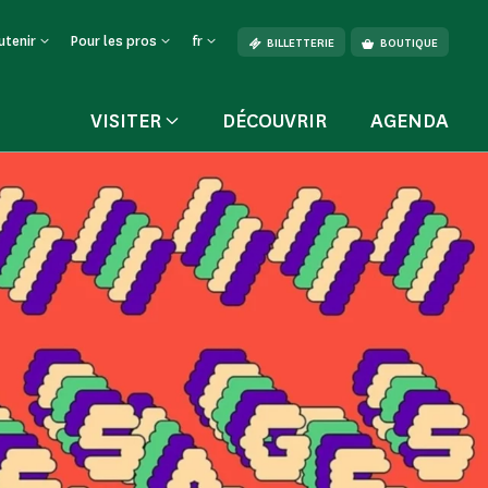
utenir
Pour les pros
fr
BILLETTERIE
BOUTIQUE
VISITER
DÉCOUVRIR
AGENDA