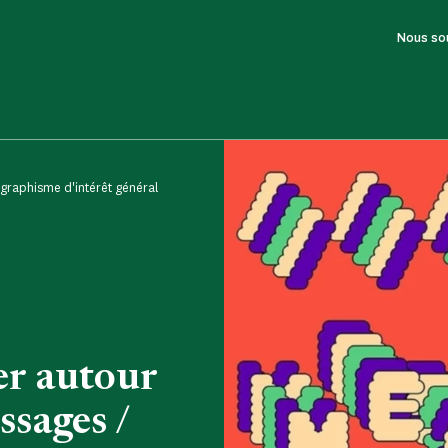
Nous so
graphisme d'intérêt général
ier autour
sages /