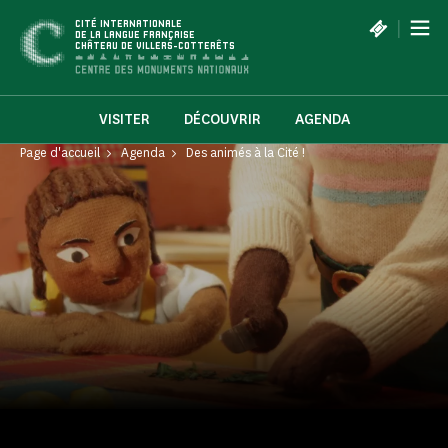
Panneau de gestion des cookies
|
CITÉ INTERNATIONALE
DE LA LANGUE FRANÇAISE
CHÂTEAU DE VILLERS-COTTERÊTS
VISITER
DÉCOUVRIR
AGENDA
Page d'accueil
Agenda
Des animés à la Cité !