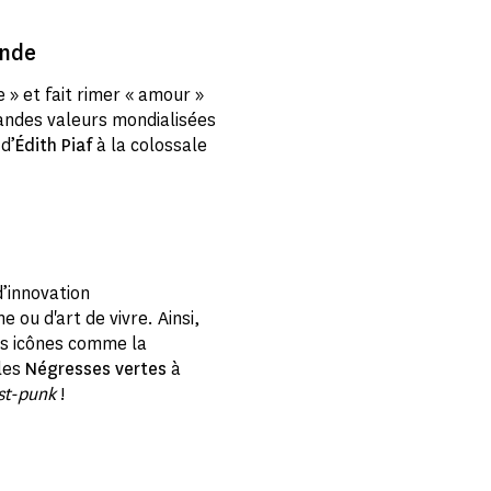
onde
me » et fait rimer « amour »
randes valeurs mondialisées
d’
Édith Piaf
à la colossale
d’innovation
e ou d'art de vivre. Ainsi,
es icônes comme la
les
Négresses vertes
à
st-punk
!