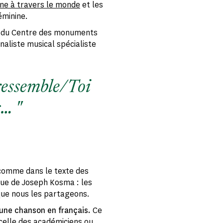
ne à travers le monde
et les
féminine.
es du Centre des monuments
rnaliste musical spécialiste
ressemble/Toi
s…
 comme dans le texte des
que de Joseph Kosma : les
que nous les partageons.
 une chanson en français.
Ce
celle des académiciens ou