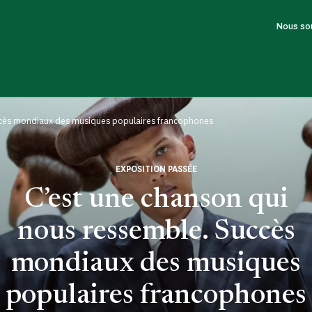
Nous so
ccès mondiaux des musiques populaires francophones
EXPOSITION PASSÉE
C’est une chanson qui
nous ressemble. Succès
mondiaux des musiques
populaires francophones