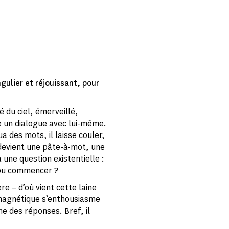
ulier et réjouissant, pour
 du ciel, émerveillé,
me un dialogue avec lui-même.
a des mots, il laisse couler,
 devient une pâte-à-mot, une
 une question existentielle :
e pu commencer ?
e – d’où vient cette laine
 magnétique s’enthousiasme
che des réponses. Bref, il