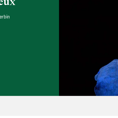
eux
erbin