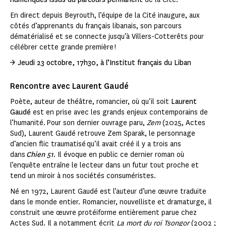
En direct depuis Beyrouth, l’équipe de la Cité inaugure, aux
côtés d’apprenants du français libanais, son parcours
dématérialisé et se connecte jusqu’à Villers-Cotterêts pour
célébrer cette grande première !
→ Jeudi 23 octobre, 17h30, à l’Institut français du Liban
Rencontre avec Laurent Gaudé
Poète, auteur de théâtre, romancier, où qu’il soit
Laurent
Gaudé
est en prise avec les grands enjeux contemporains de
l’humanité. Pour son dernier ouvrage paru,
Zem
(2025, Actes
Sud), Laurent Gaudé retrouve Zem Sparak, le personnage
d’ancien flic traumatisé qu’il avait créé il y a trois ans
dans
Chien 51
. Il évoque en public ce dernier roman où
l’enquête entraîne le lecteur dans un futur tout proche et
tend un miroir à nos sociétés consuméristes.
Né en 1972, Laurent Gaudé est l’auteur d’une œuvre traduite
dans le monde entier. Romancier, nouvelliste et dramaturge, il
construit une œuvre protéiforme entièrement parue chez
Actes Sud. Il a notamment écrit
La mort du roi Tsongor
(2002 ;