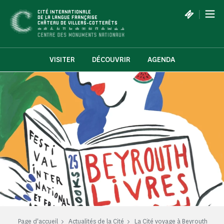
Panneau de gestion des cookies
|
CITÉ INTERNATIONALE
DE LA LANGUE FRANÇAISE
CHÂTEAU DE VILLERS-COTTERÊTS
VISITER
DÉCOUVRIR
AGENDA
Page d'accueil
Actualités de la Cité
La Cité voyage à Beyrouth