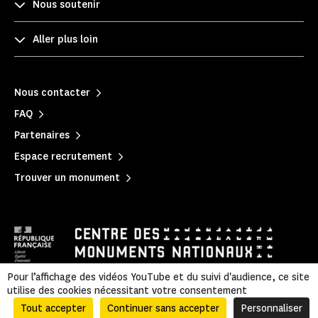
Nous soutenir
Aller plus loin
Nous contacter
FAQ
Partenaires
Espace recrutement
Trouver un monument
Pour l’affichage des vidéos YouTube et du suivi d'audience, ce site
utilise des cookies nécessitant votre consentement
Mentions légales
|
Politique de confidentialité
|
Informations légales et administratives
|
Accessibilité
|
Plan du site
Tout accepter
Continuer sans accepter
Personnaliser