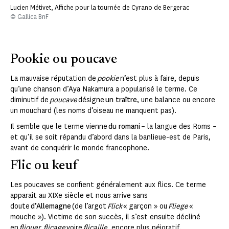
Lucien Métivet, Affiche pour la tournée de Cyrano de Bergerac
© Gallica BnF
Pookie ou poucave
La mauvaise réputation de
pookie
n’est plus à faire, depuis
qu’une chanson d’Aya Nakamura a popularisé le terme. Ce
diminutif de
poucave
désigne
un traître
, une balance ou encore
un mouchard (les noms d’oiseau ne manquent pas).
Il semble que le terme vienne
du romani
– la langue des Roms –
et qu’il se soit répandu d’abord dans la banlieue-est de Paris,
avant de conquérir le monde francophone.
Flic ou keuf
Les poucaves se confient généralement aux flics. Ce terme
apparaît au XIXe siècle et nous arrive sans
doute
d’Allemagne
(de l’argot
Flick
« garçon » ou
Fliege
«
mouche »). Victime de son succès, il s’est ensuite décliné
en
fliquer
,
flicage
voire
flicaille
, encore plus péjoratif.