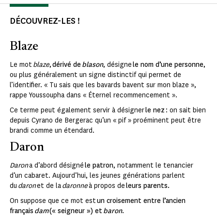
DÉCOUVREZ-LES !
Blaze
Le mot
blaze
,
dérivé de
blason
, désigne
le nom d’une personne
,
ou plus généralement un signe distinctif qui permet de
l’identifier. « Tu sais que les bavards bavent sur mon blaze »,
rappe Youssoupha dans « Éternel recommencement ».
Ce terme peut également servir à désigner
le nez
: on sait bien
depuis Cyrano de Bergerac qu’un « pif » proéminent peut être
brandi comme un étendard.
Daron
Daron
a d’abord désigné
le patron
, notamment le tenancier
d’un cabaret. Aujourd’hui, les jeunes générations parlent
du
daron
et de la
daronne
à propos de
leurs parents.
On suppose que ce mot est
un croisement entre l’ancien
français
dam
(« seigneur ») et
baron
.