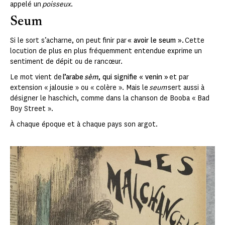
appelé un
poisseux
.
Seum
Si le sort s’acharne, on peut finir par
« avoir le seum ».
Cette
locution de plus en plus fréquemment entendue exprime un
sentiment de dépit ou de rancœur.
Le mot vient de
l’arabe
sèm
, qui signifie « venin »
et par
extension « jalousie » ou « colère ». Mais le
seum
sert aussi à
désigner le haschich, comme dans la chanson de Booba « Bad
Boy Street ».
À chaque époque et à chaque pays son argot.