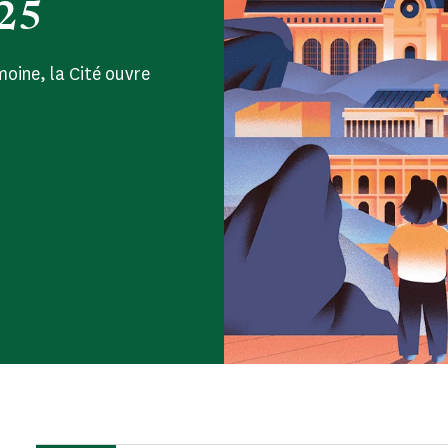
025
oine, la Cité ouvre