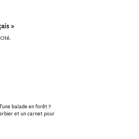
çais »
Cité.
d’une balade en forêt ?
erbier et un carnet pour